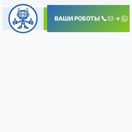
Почта
Tele
Wh
ВАШИ РОБОТЫ