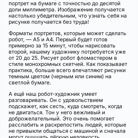
портрет на бумаге с точностью до десятой
доли миллиметра. Изображение получается
настолько убедительным, что узнать себя на
рисунке получается без труда!
Форматы портретов, которые может сделать
робот, — А5 и А4. Первый будет готов
примерно за 15 минут, чтобы нарисовать
второй, нашему художнику потребуется уже
от 20 до 25. Рисует робот фломастером в
стиле монохромных скетчей. Как показывает
практика, больше всего впечатляют рисунки
темным цветом (черным или синим) на
светлой бумаге.
А ещё наш робот-художник умеет
разговаривать. Он с удовольствием
подскажет, как сесть, куда смотреть, когда
не двигаться. Тон у него вежливый и
доброжелательный. Это очень помогает
расслабить и раскрепостить людей, которые
не привыкли общаться с машиной и сначала
могут ощущать лёгкую неловкость.