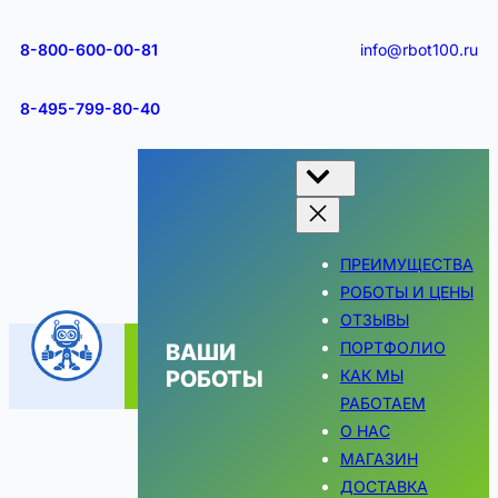
Перейти
к
8-800-600-00-81
info@rbot100.ru
содержимому
8-495-799-80-40
ПРЕИМУЩЕСТВА
РОБОТЫ И ЦЕНЫ
ОТЗЫВЫ
ПОРТФОЛИО
ВАШИ
РОБОТЫ
КАК МЫ
РАБОТАЕМ
О НАС
МАГАЗИН
ДОСТАВКА